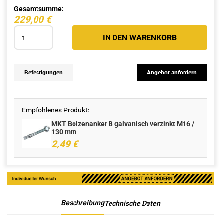
Gesamtsumme:
229,00
€
IN DEN WARENKORB
Befestigungen
Angebot anfordern
Empfohlenes Produkt:
MKT Bolzenanker B galvanisch verzinkt M16 /
130 mm
2,49
€
Beschreibung
Technische Daten