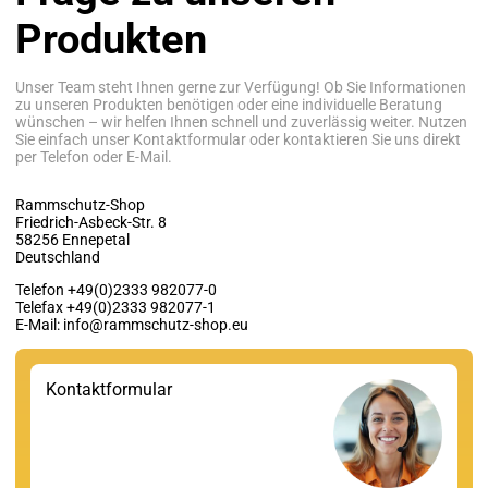
Produkten
Unser Team steht Ihnen gerne zur Verfügung! Ob Sie Informationen
zu unseren Produkten benötigen oder eine individuelle Beratung
wünschen – wir helfen Ihnen schnell und zuverlässig weiter. Nutzen
Sie einfach unser Kontaktformular oder kontaktieren Sie uns direkt
per Telefon oder E-Mail.
Rammschutz-Shop
Friedrich-Asbeck-Str. 8
58256 Ennepetal
Deutschland
Telefon +49(0)2333 982077-0
Telefax +49(0)2333 982077-1
E-Mail: info@rammschutz-shop.eu
Kontaktformular