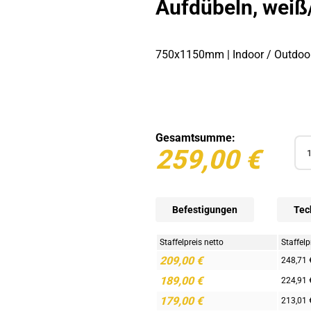
Aufdübeln, weiß
750x1150mm | Indoor / Outdoo
Gesamtsumme:
259,00
€
Anz
Befestigungen
Tec
Staffelpreis netto
Staffelp
209,00
€
248,71 
189,00
€
224,91 
179,00
€
213,01 