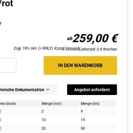
/rot
r
259,00
€
Zzgl. 19% Ust. (= 308,21 €)
zzgl.
Versand
Lieferzeit: 2-3 Wochen
IN DEN WARENKORB
ahl
hnische Dokumentation
Angebot anfordern
reis brutto
Menge (von)
Menge (bis)
€
2
9
€
10
19
€
20
99