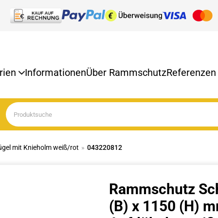
orien
Informationen
Über Rammschutz
Referenzen
gel mit Knieholm weiß/rot
»
043220812
Rammschutz Sch
(B) x 1150 (H) 