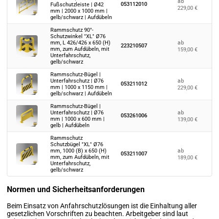
ab
053112010
Fußschutzleiste | Ø42
229,00
€
mm | 2000 x 1000 mm |
gelb/schwarz | Aufdübeln
Rammschutz 90°-
Schutzwinkel "XL" Ø76
ab
mm, L 426/426 x 650 (H)
223210507
mm, zum Aufdübeln, mit
159,00
€
Unterfahrschutz,
gelb/schwarz
Rammschutz-Bügel |
ab
Unterfahrschutz | Ø76
053211012
mm | 1000 x 1150 mm |
229,00
€
gelb/schwarz | Aufdübeln
Rammschutz-Bügel |
ab
Unterfahrschutz | Ø76
053261006
mm | 1000 x 600 mm |
139,00
€
gelb | Aufdübeln
Rammschutz
Schutzbügel "XL" Ø76
ab
mm, 1000 (B) x 650 (H)
053211007
mm, zum Aufdübeln, mit
189,00
€
Unterfahrschutz,
gelb/schwarz
Normen und Sicherheitsanforderungen
Beim Einsatz von Anfahrschutzlösungen ist die Einhaltung aller
gesetzlichen Vorschriften zu beachten. Arbeitgeber sind laut