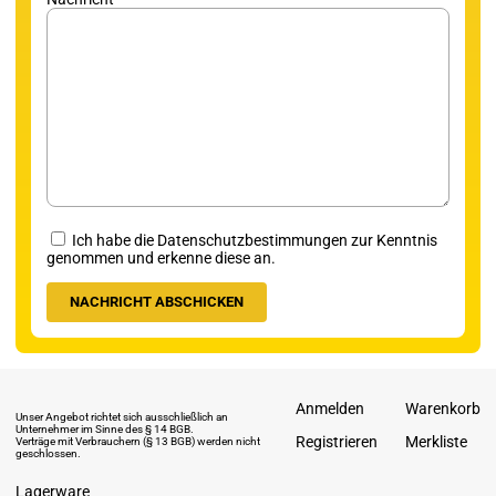
Ich habe die Datenschutzbestimmungen zur Kenntnis
genommen und erkenne diese an.
Anmelden
Warenkorb
Unser Angebot richtet sich ausschließlich an
Unternehmer im Sinne des § 14 BGB.
Registrieren
Merkliste
Verträge mit Verbrauchern (§ 13 BGB) werden nicht
geschlossen.
Lagerware