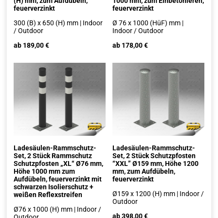
(H) mm, zum Aufdübeln,
1000 mm, zum Einbetonieren,
feuerverzinkt
feuerverzinkt
300 (B) x 650 (H) mm | Indoor
Ø 76 x 1000 (HüF) mm |
/ Outdoor
Indoor / Outdoor
ab 189,00 €
ab 178,00 €
Ladesäulen-Rammschutz-
Ladesäulen-Rammschutz-
Set, 2 Stück Rammschutz
Set, 2 Stück Schutzpfosten
Schutzpfosten „XL“ Ø76 mm,
“XXL” Ø159 mm, Höhe 1200
Höhe 1000 mm zum
mm, zum Aufdübeln,
Aufdübeln, feuerverzinkt mit
feuerverzinkt
schwarzen Isolierschutz +
Ø159 x 1200 (H) mm | Indoor /
weißen Reflexstreifen
Outdoor
Ø76 x 1000 (H) mm | Indoor /
ab 398,00 €
Outdoor